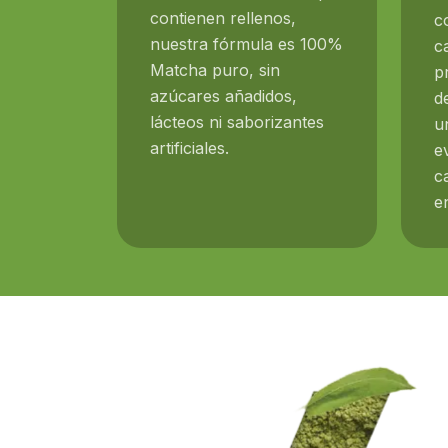
contienen rellenos,
c
nuestra fórmula es 100%
c
Matcha puro, sin
p
azúcares añadidos,
d
lácteos ni saborizantes
u
artificiales.
e
c
e