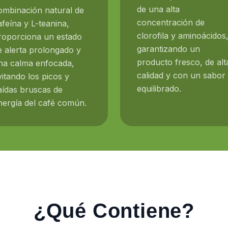
de una alta
ombinación natural de
concentración de
afeína y L-teanina,
clorofila y aminoácidos
roporciona un estado
garantizando un
e alerta prolongado y
producto fresco, de alt
na calma enfocada,
calidad y con un sabor
vitando los picos y
equilibrado.
aídas bruscas de
nergía del café común.
¿Qué Contiene?