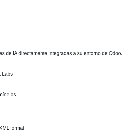
s de IA directamente integradas a su entorno de Odoo.
a Labs
imínelos
 XML format