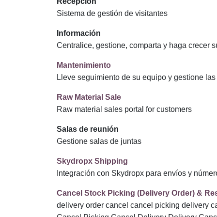
Recepción
Sistema de gestión de visitantes
Información
Centralice, gestione, comparta y haga crecer s
Mantenimiento
Lleve seguimiento de su equipo y gestione las
Raw Material Sale
Raw material sales portal for customers
Salas de reunión
Gestione salas de juntas
Skydropx Shipping
Integración con Skydropx para envíos y númer
Cancel Stock Picking (Delivery Order) & Res
delivery order cancel cancel picking delivery cancel reverse delivery picking order cancel Stock cancel reverse accounting Picking Cancel Cancel Order Cancel Picking Cancel Delivery Delivery Cancel Cancel Receipts Receipt Cancel Cancel Order Cancel shipment reverse picking stock picking cancel in odoo shipment cancel stock picking cancel Cancel Delivery Order Cancel Outgoing picking Cancel Incoming Picking Reset Stock Move/Picking Cancel move reset move return move Reset Delivery Order reverse Delivery Order Return Delivery Order return picking return delivery reverse move stock cancel return stock stock return Stock Picking Cancel Stock Picking cancel and Reverse cancel accounting entries reverse stock stock reverse reverse stock entries stock entry reverse return stock entry stock entry return reset to draft reset picking reset to draft incoming shipment reset to draft delivery order reset incoming shipment reset delivery order reset picking/delivery reset picking stock return stock return to warehouse stock return to location stock return to stock location product return product return to warehouse product return to stock warehouse product return to stock location item return item return to warehouse item return to stock warehouse item return to stock location reset validate delivery reset validate delivery order reset validate incoming shipment reset validate picking reset validated picking reset validated delivery reset validated incoming shipment cancel validate delivery cancel validate delivery order cancel validate incoming shipment cancel validate picking cancel validated picking cancel validated delivery cancel validated incoming shipment cancel transferred delivery cancel transferred delivery order cancel transferred incoming shipment cancel transferred picking cancel transfer picking cancel transfer delivery cancel transfer incoming shipment reset transferred delivery reset transferred delivery order reset transferred incoming shipment reset transferred picking reset transfer picking reset transfer delivery reset transfer incoming shipment return transferred delivery return transferred delivery order return transferred incoming shipment return transferred picking return transfer picking return transfer delivery Return transfer incoming shipment return validate delivery return validate delivery order return validate incoming shipment return validate picking return validated picking return validated delivery return validated incoming shipment Reset to Draft Reset Picking Reset to Draft Incoming shipment Reset to Draft Delivery Order Reset Incoming shipment Reset Delivery Order Reset Picking/Delivery Reset Picking picking reset reset to new cancel done stock cancel done picking orden de entrega cancelar cancelar recoger entrega cancelar entrega inversa recoger orden cancelar Stock cancelar contabilidad inversa Recogida Cancelar Orden Cancelar recoger cancelar Entrega Entrega Cancelar Cancelar Recibos Recibo Cancelar Cancelar Orden Cancelar envío selección inversa selección de stock cancelar e