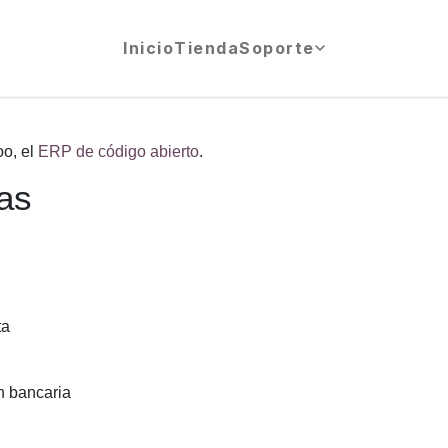
Inicio
Tienda
Soporte
oo, el
ERP de código abierto
.
das
ta
n bancaria